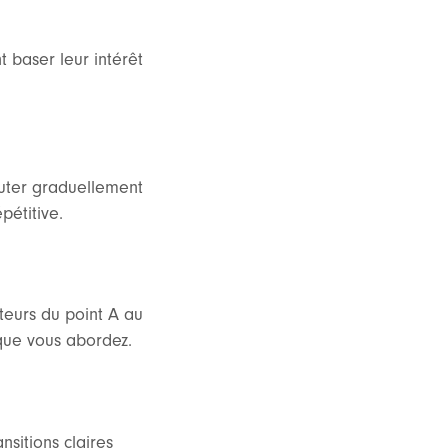
 baser leur intérêt
outer graduellement
pétitive.
teurs du point A au
que vous abordez.
nsitions claires