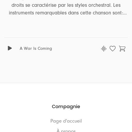
droits se caractérise par les styles orchestral. Les
instruments remarquables dans cette chanson sont:
cordes, timbale, percussion orchestral. Elle incarne une
gamme d'émotions et d'ambiances, dont espoir, tendu,
aventure, concentré, stressant, solennel, inspirant,
sérieux, héroïque, grandiose, motivant. Cette chanson
A War Is Coming
convient parfaitement aux projets qui gravitent autour
des thèmes suivant: suspense, cinématographique,
action, documentaire, bonde annonce.
Compagnie
Page d'accueil
À propos