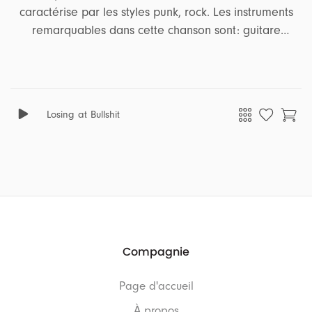
caractérise par les styles punk, rock. Les instruments
remarquables dans cette chanson sont: guitare
électrique, basse. Elle incarne une gamme d'émotions
et d'ambiances, dont énergique, intense, tendu, urgent,
rebelle, détresse, pressé, surexcité, extrême, lourd,
agressif. Cette chanson convient parfaitement aux
Losing at Bullshit
projets qui gravitent autour des thèmes suivant: sports,
voyage.
Compagnie
Page d'accueil
À propos